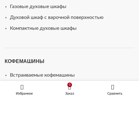
Газовые духовые шкафы
Духовой шкаф с варочной поверхностью
Компактные духовые шкафы
КОФЕМАШИНЫ
Встраиваемые кофемашины
0
Кофемашины автоматические
Избранное
Заказ
Сравнить
ТЕХНИКА ДЛЯ КУХНИ
Микроволновые печи
Посудомоечные машины