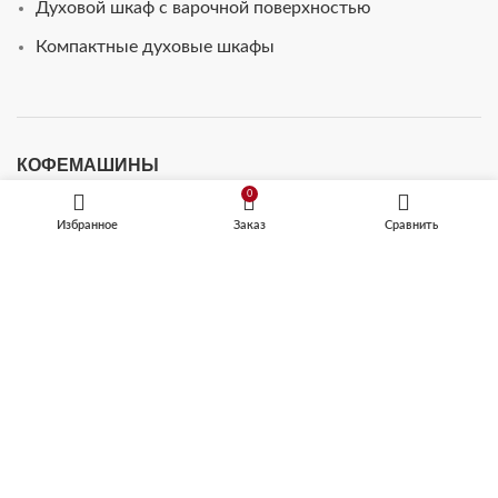
Духовой шкаф с варочной поверхностью
Компактные духовые шкафы
КОФЕМАШИНЫ
0
Встраиваемые кофемашины
Избранное
Заказ
Сравнить
Кофемашины автоматические
ТЕХНИКА ДЛЯ КУХНИ
Микроволновые печи
Посудомоечные машины
Шкафы для подогрева посуды