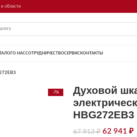
 и области
ТАЛОГ
О НАС
СОТРУДНИЧЕСТВО
СЕРВИС
КОНТАКТЫ
G272EB3
Духовой шк
-7%
электричес
HBG272EB3
62 941
₽
67 913
₽