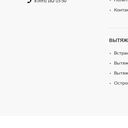
Полит
8 (495) 182-15-50
Конта
ВЫТЯЖ
Встра
Вытяж
Вытяж
Остро