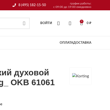
график работы:
8 (495) 182-15-50
с 09:00 до 19:00 ежедневно
0
ВОЙТИ
0
₽
ОПЛАТА
ДОСТАВКА
кий духовой
g_ OKB 61061
ое