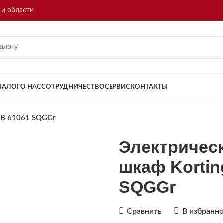
 и области
ТАЛОГ
О НАС
СОТРУДНИЧЕСТВО
СЕРВИС
КОНТАКТЫ
KB 61061 SQGGr
Электричес
шкаф Kortin
SQGGr
Сравнить
В избранн