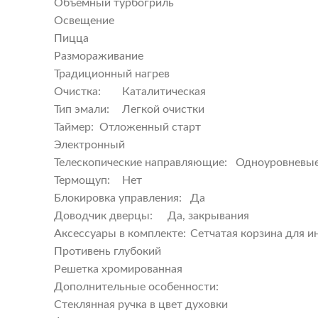
Объемный турбогриль
Освещение
Пицца
Размораживание
Традиционный нагрев
Очистка:
Каталитическая
Тип эмали:
Легкой очистки
Таймер:
Отложенный старт
Электронный
Телескопические направляющие:
Одноуровневы
Термощуп:
Нет
Блокировка управления:
Да
Доводчик дверцы:
Да, закрывания
Аксессуары в комплекте:
Cетчатая корзина для и
Противень глубокий
Решетка хромированная
Дополнительные особенности:
Стеклянная ручка в цвет духовки