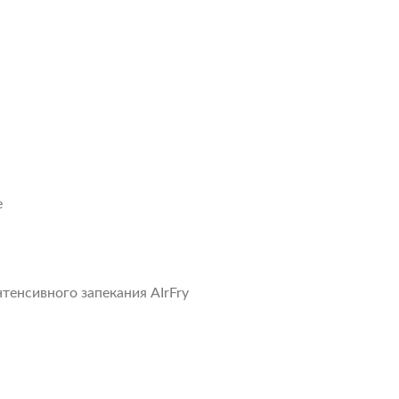
е
нтенсивного запекания AIrFry