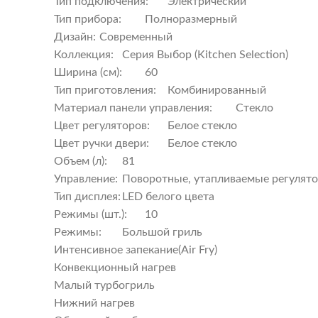
Тип подключения:
Электрический
Тип прибора:
Полноразмерный
Дизайн:
Современный
Коллекция:
Серия Выбор (Kitchen Selection)
Ширина (см):
60
Тип приготовления:
Комбинированный
Материал панели управления:
Стекло
Цвет регуляторов:
Белое стекло
Цвет ручки двери:
Белое стекло
Объем (л):
81
Управление:
Поворотные, утапливаемые регулят
Тип дисплея:
LED белого цвета
Режимы (шт.):
10
Режимы:
Большой гриль
Интенсивное запекание(Air Fry)
Конвекционный нагрев
Малый турбогриль
Нижний нагрев