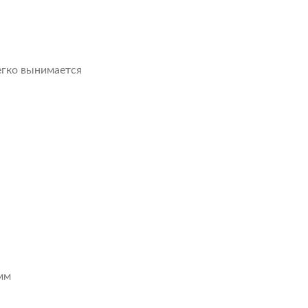
егко вынимается
мм