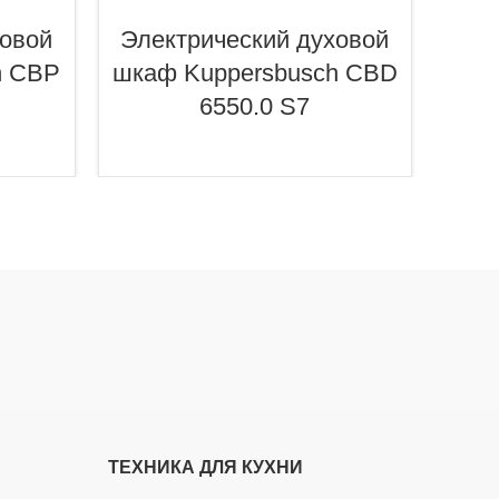
ховой
Электрический духовой
Эле
h CBP
шкаф Kuppersbusch CBD
шка
6550.0 S7
ТЕХНИКА ДЛЯ КУХНИ