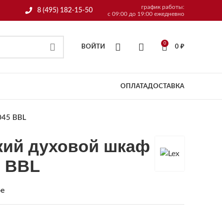
график работы:
8 (495) 182-15-50
с 09:00 до 19:00 ежедневно
0
ВОЙТИ
0
₽
ОПЛАТА
ДОСТАВКА
045 BBL
кий духовой шкаф
5 BBL
ое