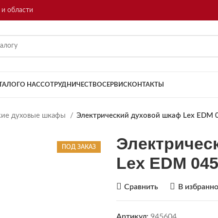
 и области
ТАЛОГ
О НАС
СОТРУДНИЧЕСТВО
СЕРВИС
КОНТАКТЫ
кие духовые шкафы
Электрический духовой шкаф Lex EDM 
Электричес
ПОД ЗАКАЗ
Lex EDM 04
Сравнить
В избранн
Артикул:
945604