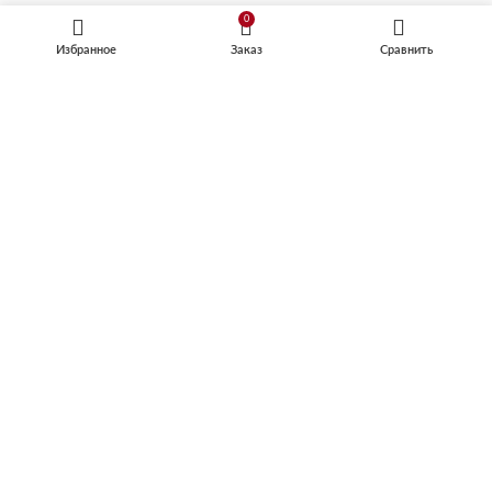
0
ДУХОВЫЕ ШКАФЫ
Избранное
Заказ
Сравнить
Электрические духовые шкафы
Газовые духовые шкафы
Духовой шкаф с варочной поверхностью
Компактные духовые шкафы
КОФЕМАШИНЫ
Встраиваемые кофемашины
Кофемашины автоматические