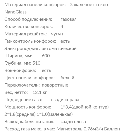
Материал панели конфорок:
Закаленое стекло
NanoGlass
Способ подключения:
газовая
Количество конфорок:
4
Материал решёток:
чугун
Газ-контроль конфорок:
есть
Электроподжиг:
автоматический
Ширина, мм:
600
Глубина, мм:
510
Вок-конфорка:
есть
Цвет панели конфорок:
белый
Переключатели:
поворотные
Вес, нетто:
12,1 кг
Подведение газа:
сзади справа
Мощность конфорок:
1*3,4(двойной контур)
2*1,8(средняя) 1*1,0(маленькая)
Выход кабеля питания:
сзади слева
Расход газа макс. в час: Магистраль 0,76м3/ч Баллон