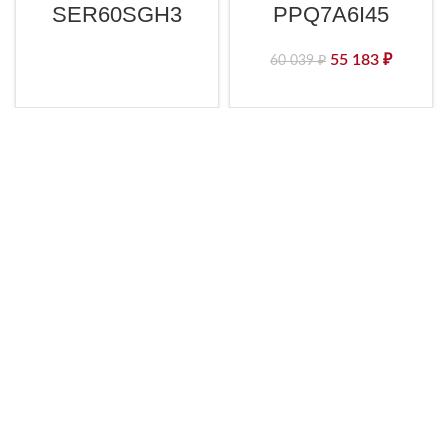
SER60SGH3
PPQ7A6I45
55 183
₽
60 039
₽