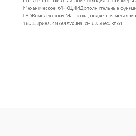
стекло/пластикОттаивание холодильной камеры
МеханическоеФУНКЦИИДополнительные функц
LEDКомплектация Масленка, подвесная металличе
180Ширина, см 60Глубина, см 62.5Вес, кг 61