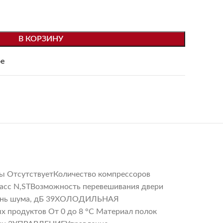
В КОРЗИНУ
ое
ы ОтсутствуетКоличество компрессоров
ласс N,STВозможность перевешивания двери
овень шума, дБ 39ХОЛОДИЛЬНАЯ
х продуктов От 0 до 8 °C Материал полок