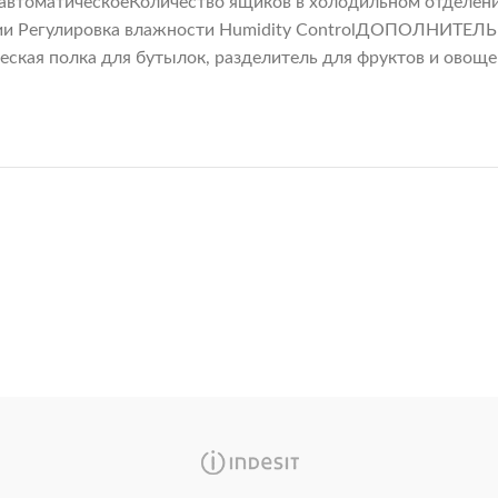
 автоматическоеКоличество ящиков в холодильном отдел
ии Регулировка влажности Humidity ControlДОПОЛНИ
ская полка для бутылок, разделитель для фруктов и овощ