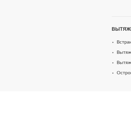
ВЫТЯЖ
Встра
Вытяж
Вытяж
Остро