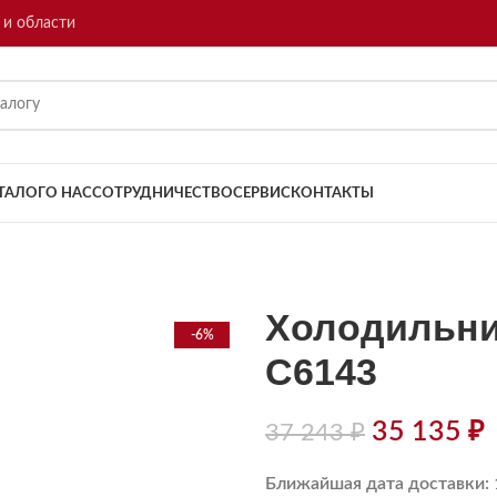
 и области
ТАЛОГ
О НАС
СОТРУДНИЧЕСТВО
СЕРВИС
КОНТАКТЫ
Холодильни
-6%
C6143
35 135
₽
37 243
₽
Ближайшая дата доставки: