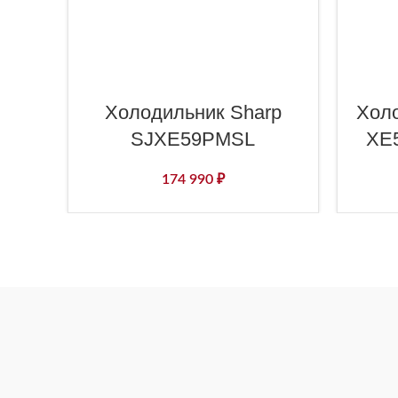
Холодильник Sharp
Холо
SJXE59PMSL
XE
174 990
₽