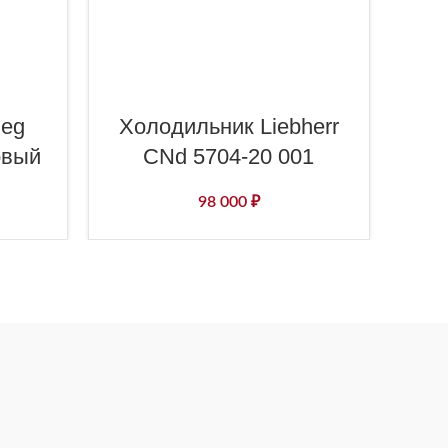
meg
Холодильник Liebherr
Хо
овый
CNd 5704-20 001
98 000
₽