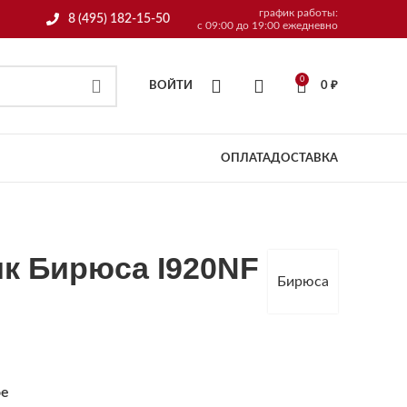
график работы:
8 (495) 182-15-50
с 09:00 до 19:00 ежедневно
0
ВОЙТИ
0
₽
ОПЛАТА
ДОСТАВКА
к Бирюса I920NF
Бирюса
ое