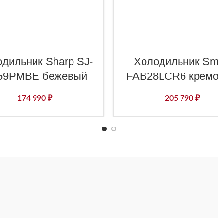
дильник Sharp SJ-
Холодильник S
59PMBE бежевый
FAB28LCR6 крем
174 990
₽
205 790
₽