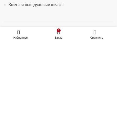
Компактные духовые шкафы
0
КОФЕМАШИНЫ
Избранное
Заказ
Сравнить
Встраиваемые кофемашины
Кофемашины автоматические
ТЕХНИКА ДЛЯ КУХНИ
Микроволновые печи
Посудомоечные машины
Шкафы для подогрева посуды
Винные шкафы