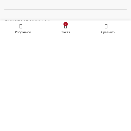
ДУХОВЫЕ ШКАФЫ
0
Избранное
Заказ
Сравнить
Электрические духовые шкафы
Газовые духовые шкафы
Духовой шкаф с варочной поверхностью
Компактные духовые шкафы
КОФЕМАШИНЫ
Встраиваемые кофемашины
Кофемашины автоматические