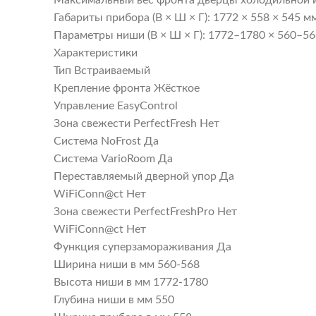
Максимальный вес фронта дверцы холодильной и
Габариты прибора (В × Ш × Г): 1772 × 558 × 545 м
Параметры ниши (В × Ш × Г): 1772–1780 × 560–56
Характеристики
Тип Встраиваемый
Крепление фронта Жёсткое
Управление EasyControl
Зона свежести PerfectFresh Нет
Система NoFrost Да
Система VarioRoom Да
Переставляемый дверной упор Да
WiFiConn@ct Нет
Зона свежести PerfectFreshPro Нет
WiFiConn@ct Нет
Функция суперзамораживания Да
Ширина ниши в мм 560-568
Высота ниши в мм 1772-1780
Глубина ниши в мм 550