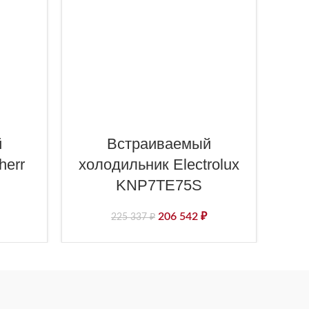
й
Встраиваемый
Х
herr
холодильник Electrolux
KNP7TE75S
206 542
₽
225 337
₽