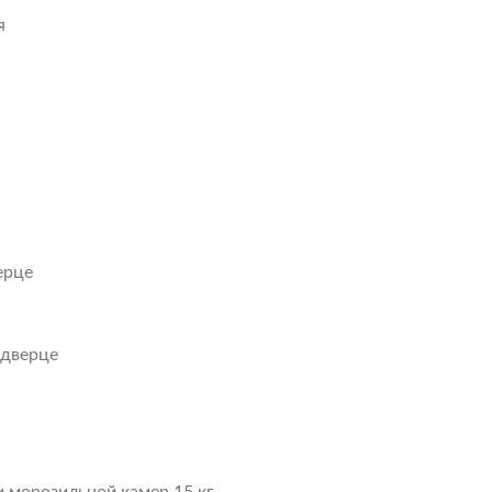
я
ерце
 дверце