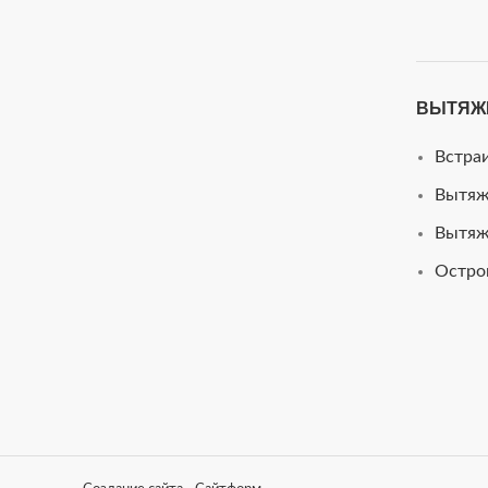
ВЫТЯЖ
Встра
Вытяж
Вытяж
Остро