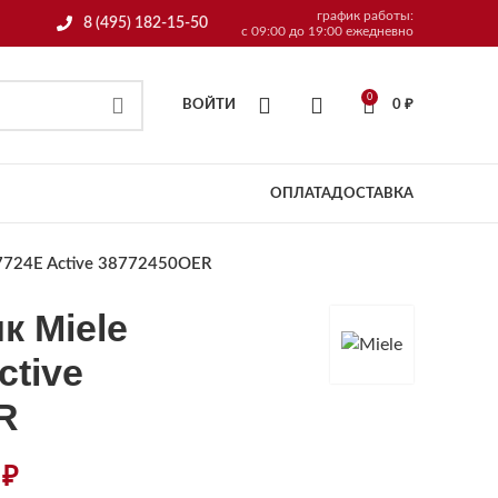
график работы:
8 (495) 182-15-50
с 09:00 до 19:00 ежедневно
0
ВОЙТИ
0
₽
ОПЛАТА
ДОСТАВКА
7724E Active 38772450OER
к Miele
tive
R
3
₽