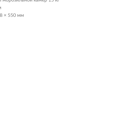
 морозильной камер 15 кг
м
8 × 550 мм