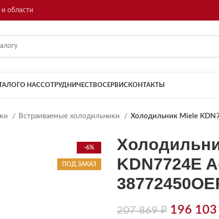
 и области
ТАЛОГ
О НАС
СОТРУДНИЧЕСТВО
СЕРВИС
КОНТАКТЫ
ики
Встраиваемые холодильники
Холодильник Miele KDN
Холодильни
-6%
KDN7724E Ac
ПОД ЗАКАЗ
38772450OE
196 10
207 869
₽