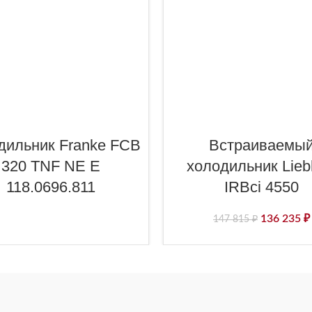
дильник Franke FCB
Встраиваемы
320 TNF NE E
холодильник Lieb
118.0696.811
IRBci 4550
136 235
₽
147 815
₽