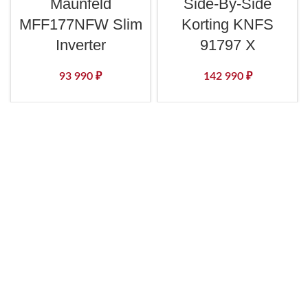
Maunfeld
Side-By-Side
MFF177NFW Slim
Korting KNFS
Inverter
91797 X
93 990
₽
142 990
₽