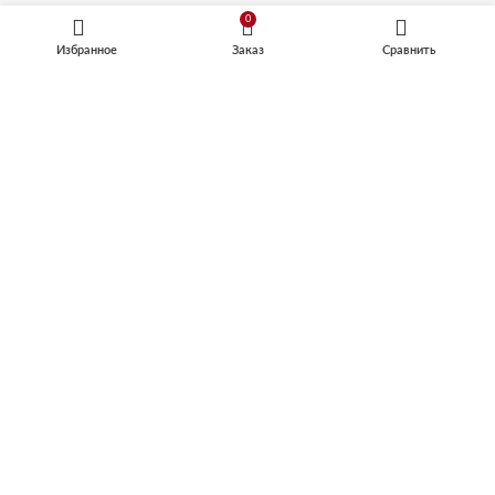
0
Избранное
Заказ
Сравнить
КОФЕМАШИНЫ
Встраиваемые кофемашины
Кофемашины автоматические
ТЕХНИКА ДЛЯ КУХНИ
Микроволновые печи
Посудомоечные машины
Шкафы для подогрева посуды
Винные шкафы
Стиральные машины
Телевизоры для кухни