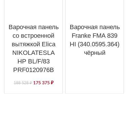
Варочная панель
Варочная панель
со встроенной
Franke FMA 839
вытяжкой Elica
HI (340.0595.364)
NIKOLATESLA
чёрный
HP BL/F/83
PRF0120976B
175 375
₽
188 528
₽