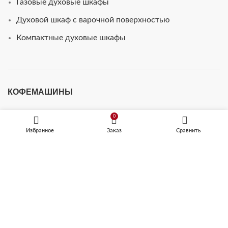
Газовые духовые шкафы
Духовой шкаф с варочной поверхностью
Компактные духовые шкафы
КОФЕМАШИНЫ
Встраиваемые кофемашины
0
Избранное
Заказ
Сравнить
Кофемашины автоматические
ТЕХНИКА ДЛЯ КУХНИ
Микроволновые печи
Посудомоечные машины