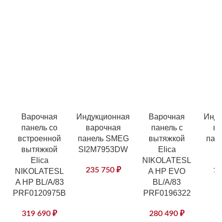
Варочная
Индукционная
Варочная
Инду
панель со
варочная
панель с
ва
встроенной
панель SMEG
вытяжкой
пан
вытяжкой
SI2M7953DW
Elica
S
Elica
NIKOLATESL
235 750
₽
13
NIKOLATESL
A HP EVO
A HP BL/A/83
BL/A/83
PRF0120975B
PRF0196322
319 690
₽
280 490
₽