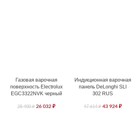
Газовая варочная
Индукционная варочная
поверхность Electrolux
панель DeLonghi SLI
EGC3322NVK черный
302 RUS
26 032
₽
43 924
₽
28 400
₽
47 614
₽