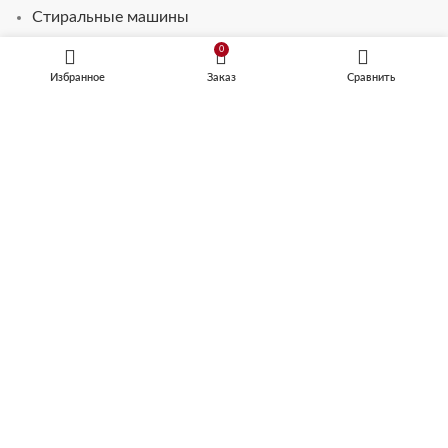
Стиральные машины
Телевизоры для кухни
0
Избранное
Заказ
Сравнить
ВАРОЧНЫЕ ПАНЕЛИ
Электрические встраиваемые варочные поверхности
Газовые встраиваемые варочные поверхности
Встраиваемые варочные поверхности серии
ДОМИНО
Комбинированные встраиваемые варочные
поверхности