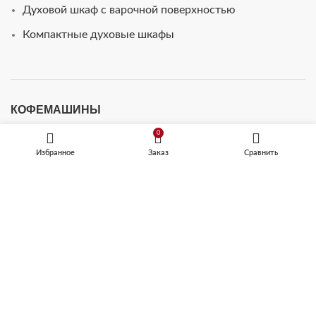
Духовой шкаф с варочной поверхностью
Компактные духовые шкафы
КОФЕМАШИНЫ
0
Встраиваемые кофемашины
Избранное
Заказ
Сравнить
Кофемашины автоматические
ТЕХНИКА ДЛЯ КУХНИ
Микроволновые печи
Посудомоечные машины
Шкафы для подогрева посуды