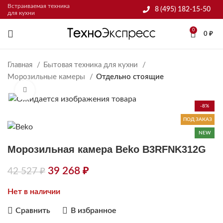
Встраиваемая техника
8 (495) 182-15-50
для кухни
0
0
₽
Главная
Бытовая техника для кухни
Морозильные камеры
Отдельно стоящие
Нажмите, чтобы увеличить
-8%
ПОД ЗАКАЗ
NEW
Морозильная камера Beko B3RFNK312G
39 268
₽
42 527
₽
Нет в наличии
Сравнить
В избранное