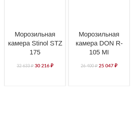
Морозильная
Морозильная
камера Stinol STZ
камера DON R-
175
105 MI
30 216
₽
25 047
₽
32 633
₽
26 400
₽