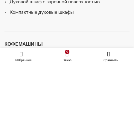
Духовой шкаф с варочной поверхностью
Компактные духовые шкафы
КОФЕМАШИНЫ
0
Встраиваемые кофемашины
Избранное
Заказ
Сравнить
Кофемашины автоматические
ТЕХНИКА ДЛЯ КУХНИ
Микроволновые печи
Посудомоечные машины
Шкафы для подогрева посуды