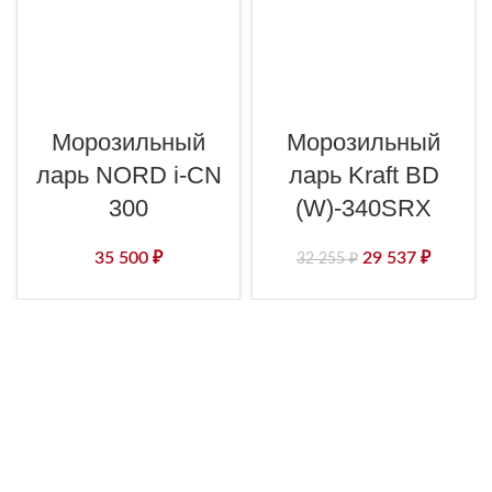
Морозильный
Морозильный
ларь NORD i-CN
ларь Kraft BD
300
(W)-340SRX
35 500
₽
29 537
₽
32 255
₽