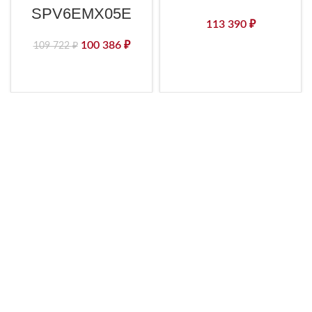
SPV6EMX05E
113 390
₽
100 386
₽
109 722
₽