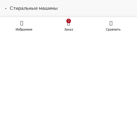
Стиральные машины
Телевизоры для кухни
0
Избранное
Заказ
Сравнить
ВАРОЧНЫЕ ПАНЕЛИ
Электрические встраиваемые варочные поверхности
Газовые встраиваемые варочные поверхности
Встраиваемые варочные поверхности серии
ДОМИНО
Комбинированные встраиваемые варочные
поверхности