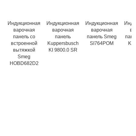
Индукционная
Индукционная
Индукционная
Инду
варочная
варочная
варочная
ва
панель со
панель
панель Smeg
пане
встроенной
Kuppersbusch
SI764POM
KCT
вытяжкой
KI 9800.0 SR
Smeg
HOBD682D2