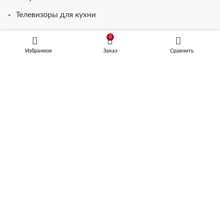
Телевизоры для кухни
0
Избранное
Заказ
Сравнить
ВАРОЧНЫЕ ПАНЕЛИ
Электрические встраиваемые варочные поверхности
Газовые встраиваемые варочные поверхности
Встраиваемые варочные поверхности серии
ДОМИНО
Комбинированные встраиваемые варочные
поверхности
Создание сайта - Сайтформ