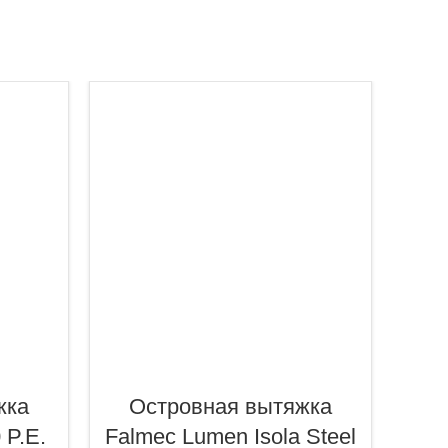
жка
Островная вытяжка
О
 P.E.
Falmec Lumen Isola Steel
Fal