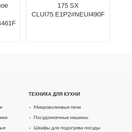
лое
175 SX
CDC
CLUI75.E1P2#NEUI490F
B461F
ТЕХНИКА ДЛЯ КУХНИ
e
Микроволновые печи
ики
Посудомоечные машины
ные
Шкафы для подогрева посуды