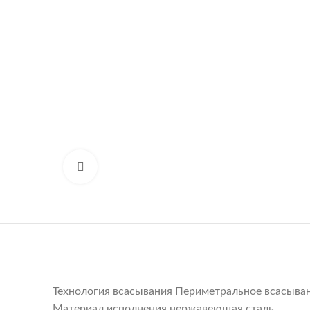
Нажмите, чтобы увеличить
Технология всасывания Периметральное всасыва
Материал исполнения нержавеющая сталь