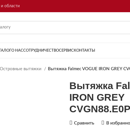
 и области
ТАЛОГ
О НАС
СОТРУДНИЧЕСТВО
СЕРВИС
КОНТАКТЫ
Островные вытяжки
Вытяжка Falmec VOGUE IRON GREY C
Вытяжка Fa
IRON GREY
CVGN88.E0P
Сравнить
В избранн