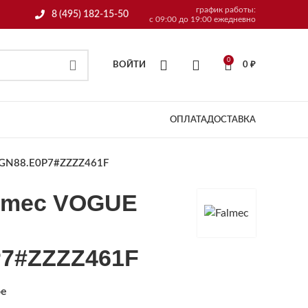
график работы:
8 (495) 182-15-50
с 09:00 до 19:00 ежедневно
0
ВОЙТИ
0
₽
ОПЛАТА
ДОСТАВКА
VGN88.E0P7#ZZZZ461F
lmec VOGUE
7#ZZZZ461F
ое