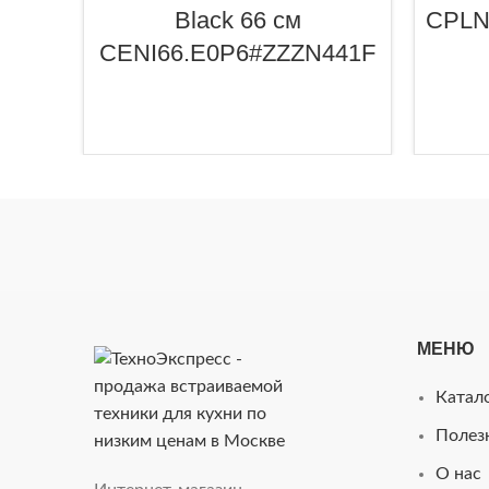
Black 66 см
CPLN
CENI66.E0P6#ZZZN441F
МЕНЮ
Катал
Полез
О нас