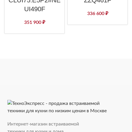
CLUI75.E5P2#NE
ZZQ461F
UI490F
336 600
₽
351 900
₽
Интернет-магазин встраиваемой
техники для кухни и дома